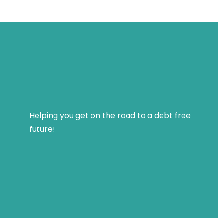
Helping you get on the road to a debt free
future!