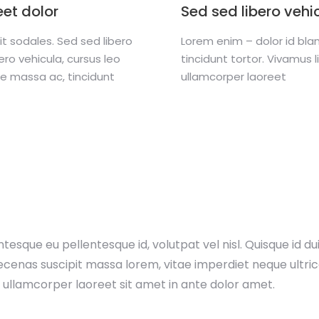
et dolor
Sed sed libero vehi
it sodales. Sed sed libero
Lorem enim – dolor id blan
ero vehicula, cursus leo
tincidunt tortor. Vivamus 
tae massa ac, tincidunt
ullamcorper laoreet
tesque eu pellentesque id, volutpat vel nisl. Quisque id dui
enas suscipit massa lorem, vitae imperdiet neque ultri
a ullamcorper laoreet sit amet in ante dolor amet.