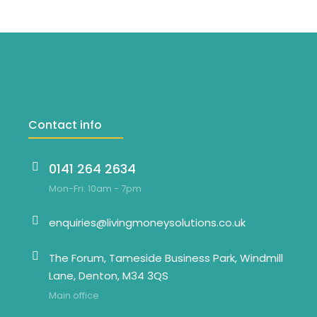
Contact info
0141 264 2634
Mon-Fri: 10am - 7pm
enquiries@livingmoneysolutions.co.uk
The Forum, Tameside Business Park, Windmill
Lane, Denton, M34 3QS
Main office