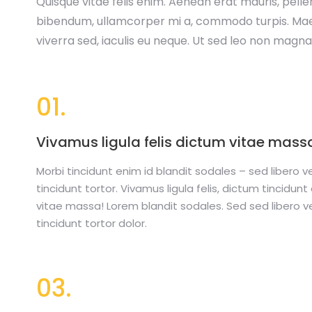
Quisque vitae felis enim. Aenean erat mauris, pellen
bibendum, ullamcorper mi a, commodo turpis. Maec
viverra sed, iaculis eu neque. Ut sed leo non magn
01.
Vivamus ligula felis dictum vitae mass
Morbi tincidunt enim id blandit sodales – sed libero v
tincidunt tortor. Vivamus ligula felis, dictum tincidunt
vitae massa! Lorem blandit sodales. Sed sed libero ve
tincidunt tortor dolor.
03.